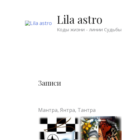
Перейти
к
Lila astro
содержимому
Коды жизни - линии Судьбы
А
Записи
р
х
и
Мантра, Янтра, Тантра
в
ы