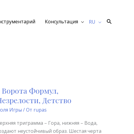
Поиск
нструментарий
Консультация
RU
4 Ворота Формул,
4
Ворота
Незрелости, Детство
Формул,
оля Игры
/ От
rupas
Незрелости,
Детство
ерхняя триграмма – Гора, нижняя – Вода,
оздают неустойчивый образ. Шестая черта