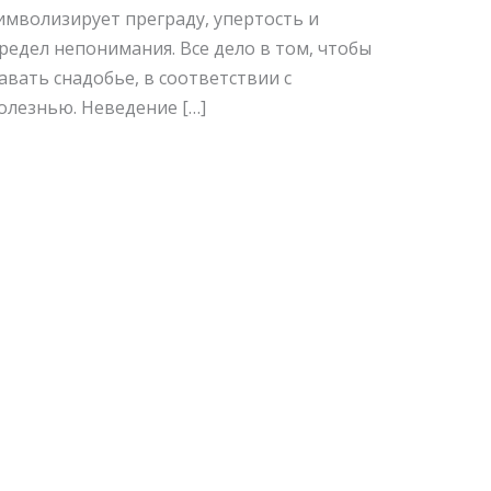
имволизирует преграду, упертость и
редел непонимания. Все дело в том, чтобы
авать снадобье, в соответствии с
олезнью. Неведение […]
Читать далее »