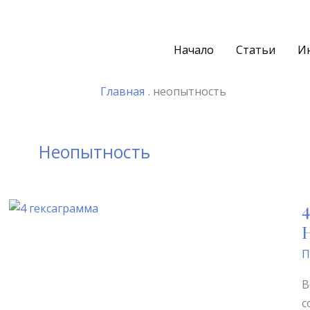
Начало
Статьи
И
Главная
неопытность
Неопытность
П
В
с