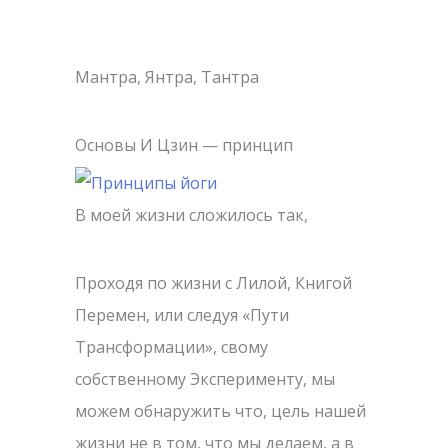
х
и
Мантра, Янтра, Тантра
в
ы
Основы И Цзин — принцип
В моей жизни сложилось так,
Проходя по жизни с Лилой, Книгой
Перемен, или следуя «Пути
Трансформации», свому
собственному Эксперименту, мы
можем обнаружить что, цель нашей
жизни не в том, что мы делаем, а в