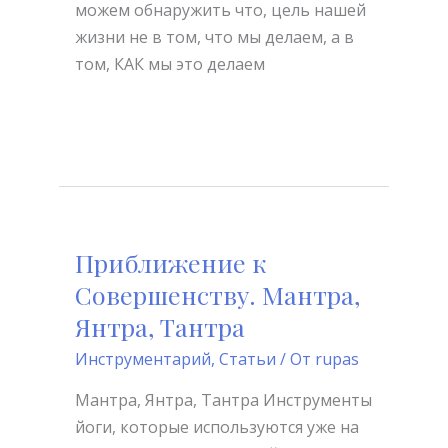
можем обнаружить что, цель нашей
жизни не в том, что мы делаем, а в
том, КАК мы это делаем
Читать далее »
Приближение к
Приближение
к
Совершенству. Мантра,
Совершенству.
Янтра, Тантра
Мантра,
Инструментарий
,
Статьи
/ От
rupas
Янтра,
Тантра
Мантра, Янтра, Тантра Инструменты
йоги, которые используются уже на