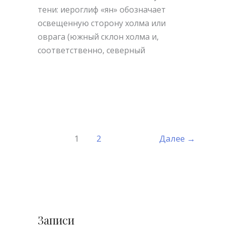
тени: иероглиф «ян» обозначает
освещенную сторону холма или
оврага (южный склон холма и,
соответственно, северный
Читать далее »
1
2
Далее
→
А
Записи
р