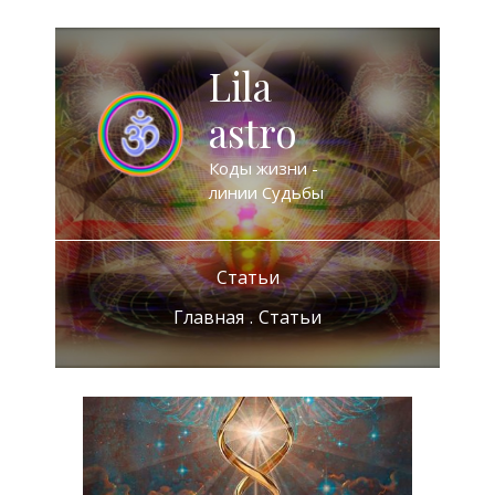
Перейти
к
Главно
Lila
содержимому
меню
astro
Коды жизни -
линии Судьбы
Статьи
Главная
Статьи