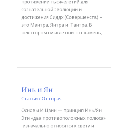
протяжении тысячелетий для
сознательной эволюции и
достижения Сиддх (Совершенств) –
это Мантра, Янтра и Тантра. В
некотором смысле они тот камень,
Читать далее »
Инь и Ян
Инь
и
Статьи
/ От
rupas
Ян
Основы И Цзин — принцип Инь/Ян
Эти «два противоположных полюса»
изначально относятся к свету и