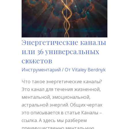
Энергетические каналы
Энергетические
каналы
или 36 универсальных
или
сюжетов
36
Инструментарий
/ От
Vitaley Berdnyk
универсальных
сюжетов
Что такое энергетические каналы?
Это канал для течения жизненной,
ментальной, эмоциональной,
астральной энергий. Общих чертах
это описывается в статье Каналы –
ссылка. А здесь мы разберем
преимущественно ментальную