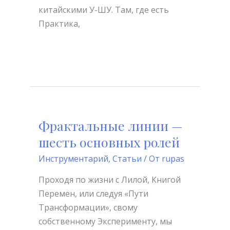
китайскими У-ШУ. Там, где есть
Практика,
Читать далее »
Фрактальные линии —
Фрактальные
линии
шесть основных ролей
—
Инструментарий
,
Статьи
/ От
rupas
шесть
основных
Проходя по жизни с Лилой, Книгой
ролей
Перемен, или следуя «Пути
Трансформации», свому
собственному Эксперименту, мы