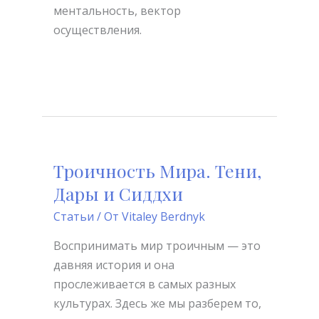
ментальность, вектор
осуществления.
Читать далее »
Троичность Мира. Тени,
Троичность
Мира.
Дары и Сиддхи
Тени,
Статьи
/ От
Vitaley Berdnyk
Дары
и
Воспринимать мир троичным — это
Сиддхи
давняя история и она
прослеживается в самых разных
культурах. Здесь же мы разберем то,