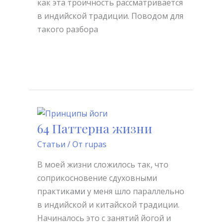
как эта троичность рассматривается
в индийской традиции. Поводом для
такого разбора
Читать далее »
64 Паттерна жизни
64
Паттерна
Статьи
/ От
rupas
жизни
В моей жизни сложилось так, что
соприкосновение сдуховными
практиками у меня шло параллельно
в индийской и китайской традиции.
Начиналось это с занятий йогой и