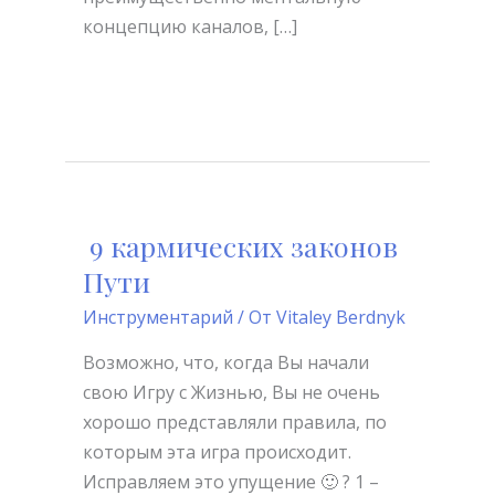
концепцию каналов, […]
Читать далее »
9 кармических законов
9
кармических
Пути
законов
Инструментарий
/ От
Vitaley Berdnyk
Пути
Возможно, что, когда Вы начали
свою Игру с Жизнью, Вы не очень
хорошо представляли правила, по
которым эта игра происходит.
Исправляем это упущение 🙂 ? 1 –